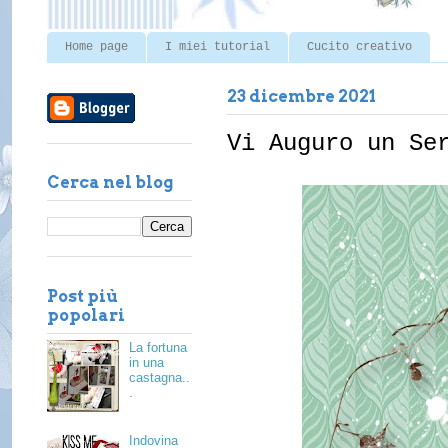
Home page
I miei tutorial
Cucito creativo
23 dicembre 2021
Vi Auguro un Se
Cerca nel blog
Post più
popolari
La fortuna
in una
castagna..
.
Indovina