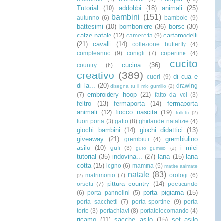
Tutorial
(10)
addobbi
(18)
animali
(25)
bambini
(151)
autunno
(6)
bambole
(9)
battesimi
(10)
bomboniere
(36)
borse
(30)
calze natale
(12)
cartamodelli
cameretta
(9)
(21)
cavalli
(14)
collezione butterfly
(4)
compleanno
(9)
conigli
(7)
copertine
(4)
cucito
cucina
(36)
country
(6)
creativo
(389)
di qua e
cuori
(9)
di la...
(20)
drawing
disegna tu il mio gumillo
(2)
embroidery hoop
(21)
(7)
fatto da voi
(3)
feltro
(13)
fermaporta
(14)
fermaporta
animali
(12)
fiocco nascita
(19)
folletti
(2)
fuori porta
(3)
gatto
(8)
ghirlande natalizie
(4)
giochi bambini
(14)
giochi didattici
(13)
giveaway
(21)
grembiulino
grembiuli
(4)
asilo
(10)
i miei
gufi
(3)
gufo gumillo
(2)
tutorial
(35)
indovina...
(27)
lana
(15)
lana
cotta
(15)
legno
(6)
mamma
(5)
matite animate
natale
(83)
matrimonio
(7)
orologi
(6)
(2)
pittura country
(14)
orsetti
(7)
poeticando
porta pigiama
(15)
(6)
porta pannolini
(5)
porta sacchetti
(7)
porta sportine
(9)
porta
torte
(3)
portachiavi
(8)
portatelecomando
(4)
ricamo
(11)
sacche asilo
(15)
set asilo