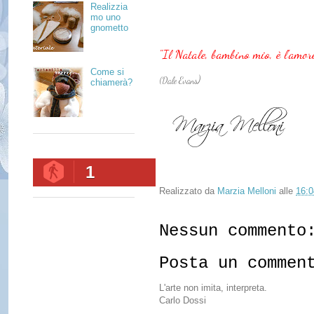
Realizzia
mo uno
gnometto
"Il Natale, bambino mio, è l'amor
Come si
)
(Dale Evans
chiamerà?
1
Realizzato da
Marzia Melloni
alle
16:0
Nessun commento
Posta un commen
L'arte non imita, interpreta.
Carlo Dossi