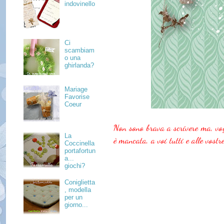
indovinello
Ci
scambiam
o una
ghirlanda?
Mariage
Favorise
Coeur
Non sono brava a scrivere ma, vog
La
è mancata, a voi tutti e alle vostr
Coccinella
portafortun
a...
giochi?
Coniglietta
, modella
per un
giorno...