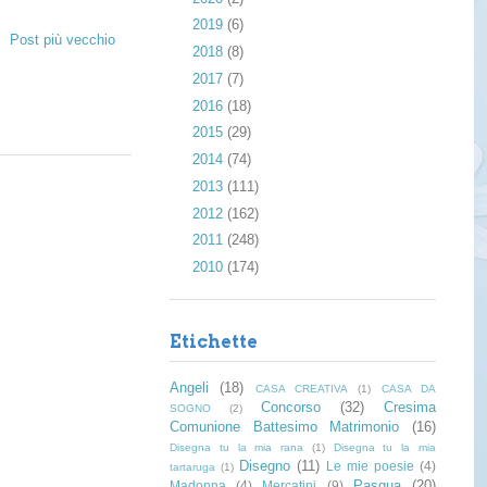
►
2019
(6)
Post più vecchio
►
2018
(8)
►
2017
(7)
►
2016
(18)
►
2015
(29)
►
2014
(74)
►
2013
(111)
►
2012
(162)
►
2011
(248)
►
2010
(174)
Etichette
Angeli
(18)
CASA CREATIVA
(1)
CASA DA
Concorso
(32)
Cresima
SOGNO
(2)
Comunione Battesimo Matrimonio
(16)
Disegna tu la mia rana
(1)
Disegna tu la mia
Disegno
(11)
Le mie poesie
(4)
tartaruga
(1)
Pasqua
(20)
Madonna
(4)
Mercatini
(9)