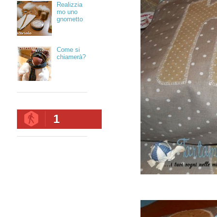
Realizzia
mo uno
gnometto
Come si
chiamerà?
1