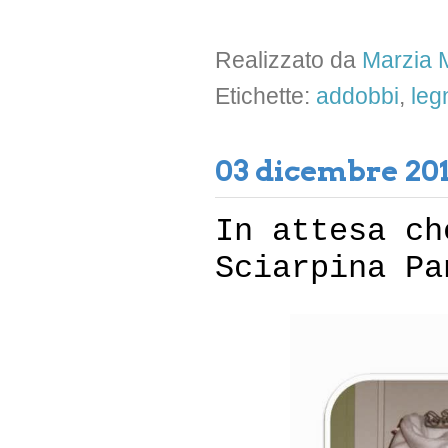
Realizzato da
Marzia M
Etichette:
addobbi
,
leg
03 dicembre 20
In attesa ch
Sciarpina Pa