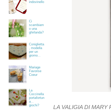
indovinello
Ci
scambiam
o una
ghirlanda?
Coniglietta
, modella
per un
giorno...
Mariage
Favorise
Coeur
La
Coccinella
portafortun
a...
giochi?
LA VALIGIA DI MARY