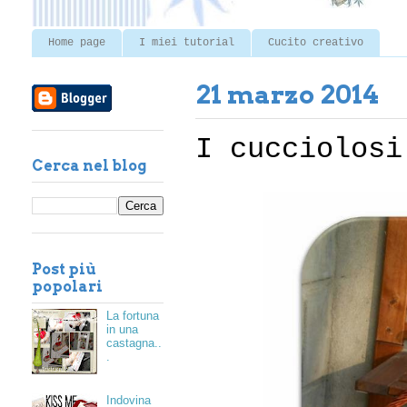
Home page
I miei tutorial
Cucito creativo
21 marzo 2014
I cucciolosi
Cerca nel blog
Post più
popolari
La fortuna
in una
castagna..
.
Indovina