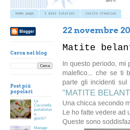
Home page
I miei tutorial
Cucito creativo
22 novembre 20
Matite belan
Cerca nel blog
In questo periodo, mi 
malefico... che se ti
parte gli incidenti sul
Post più
"MATITE BELANT
popolari
La
Una chicca secondo me,
Coccinella
portafortun
Le ho fatte vedere ad 
a...
giochi?
Queste sono soddisfazi
Mariage