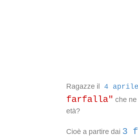
Ragazze il
4 april
farfalla"
che ne 
età?
3 f
Cioè a partire dai