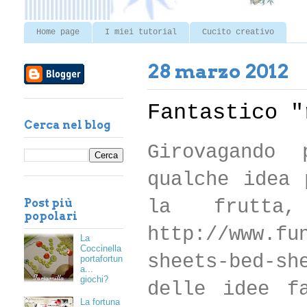
Home page
I miei tutorial
Cucito creativo
28 marzo 2012
Fantastico "
Cerca nel blog
Girovagando
qualche idea 
la frutta
Post più
popolari
http://www.fu
La
Coccinella
sheets-bed-s
portafortun
a...
giochi?
delle idee f
La fortuna