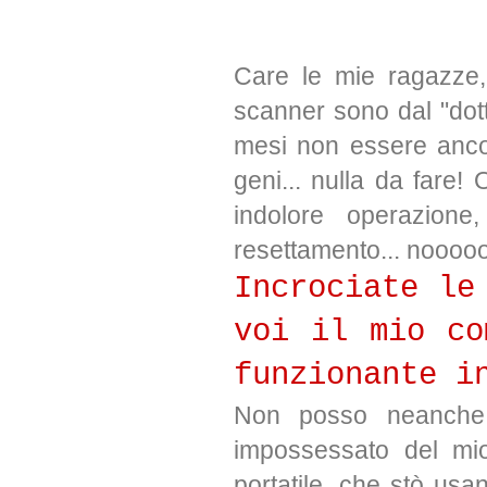
Care le mie ragazze,
scanner sono dal "dot
mesi non essere ancor
geni... nulla da fare!
indolore operazion
resettamento... nooo
Incrociate le
voi il mio co
funzionante i
Non posso neanche 
impossessato del mio
portatile, che stò usa