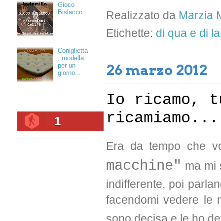
Gioco
Bislacco
Realizzato da
Marzia M
Etichette:
di qua e di la.
Coniglietta
, modella
26 marzo 2012
per un
giorno...
Io ricamo, t
ricamiamo...
1
Era da tempo che vo
macchine"
ma mi s
indifferente, poi parl
facendomi vedere le 
sono decisa e le ho de