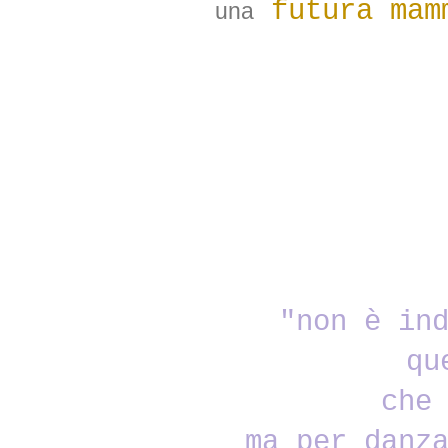
futura mam
una
"non è in
qu
che
ma per danz