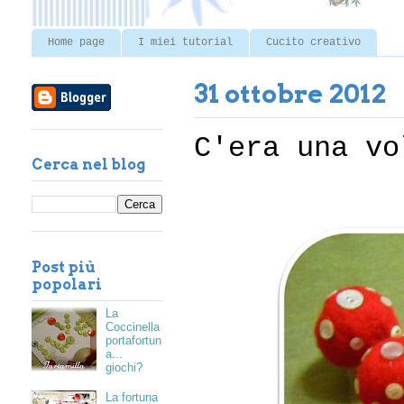
Home page
I miei tutorial
Cucito creativo
31 ottobre 2012
C'era una vo
Cerca nel blog
Post più
popolari
La
Coccinella
portafortun
a...
giochi?
La fortuna