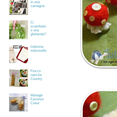
in una
castagna..
.
Ci
scambiam
o una
ghirlanda?
Indovina
indovinello
Fiocco
nascita
Country
Mariage
Favorise
Coeur