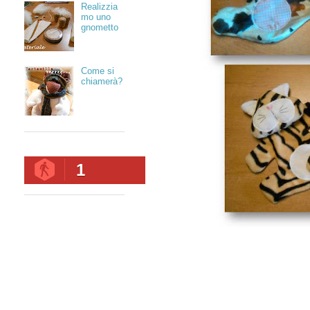
Realizzia
mo uno
gnometto
Come si
chiamerà?
1