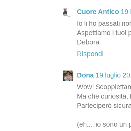
Cuore Antico
19 
Io li ho passati n
Aspettiamo i tuoi p
Debora
Rispondi
Dona
19 luglio 20
Wow! Scoppiettante,
Ma che curiosità, 
Parteciperò sicur
(eh.... io sono un 