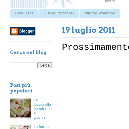
Home page
I miei tutorial
Cucito creativo
19 luglio 2011
Prossimament
Cerca nel blog
Post più
popolari
La
Coccinella
portafortun
a...
giochi?
La fortuna