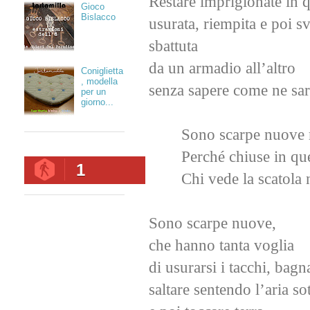
Restare imprigionate in q
Gioco
Bislacco
usurata, riempita e poi s
sbattuta
da un armadio all’altro
Coniglietta
, modella
senza sapere come ne sar
per un
giorno...
Sono scarpe nuove 
Perché chiuse in que
1
Chi vede la scatola 
Sono scarpe nuove,
che hanno tanta voglia
di usurarsi i tacchi, bagna
saltare sentendo l’aria so