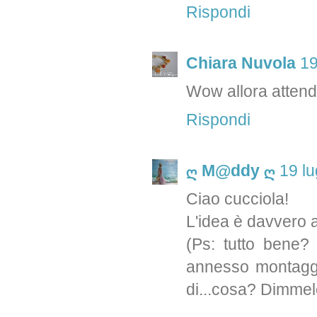
Rispondi
Chiara Nuvola
19
Wow allora attend
Rispondi
ღ M@ddy ღ
19 lu
Ciao cucciola!
L'idea è davvero a
(Ps: tutto bene?
annesso montaggio
di...cosa? Dimmelo