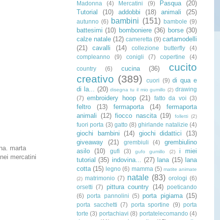
Pasqua
(20)
Madonna
(4)
Mercatini
(9)
Tutorial
(10)
addobbi
(18)
animali
(25)
bambini
(151)
autunno
(6)
bambole
(9)
battesimi
(10)
bomboniere
(36)
borse
(30)
calze natale
(12)
cartamodelli
cameretta
(9)
(21)
cavalli
(14)
collezione butterfly
(4)
compleanno
(9)
conigli
(7)
copertine
(4)
cucito
cucina
(36)
country
(6)
creativo
(389)
di qua e
cuori
(9)
di la...
(20)
drawing
disegna tu il mio gumillo
(2)
embroidery hoop
(21)
(7)
fatto da voi
(3)
feltro
(13)
fermaporta
(14)
fermaporta
animali
(12)
fiocco nascita
(19)
folletti
(2)
fuori porta
(3)
gatto
(8)
ghirlande natalizie
(4)
giochi bambini
(14)
giochi didattici
(13)
giveaway
(21)
grembiulino
grembiuli
(4)
una. marta
asilo
(10)
i miei
gufi
(3)
gufo gumillo
(2)
nei mercatini
tutorial
(35)
indovina...
(27)
lana
(15)
lana
cotta
(15)
legno
(6)
mamma
(5)
matite animate
natale
(83)
matrimonio
(7)
orologi
(6)
(2)
pittura country
(14)
orsetti
(7)
poeticando
porta pigiama
(15)
(6)
porta pannolini
(5)
porta sacchetti
(7)
porta sportine
(9)
porta
torte
(3)
portachiavi
(8)
portatelecomando
(4)