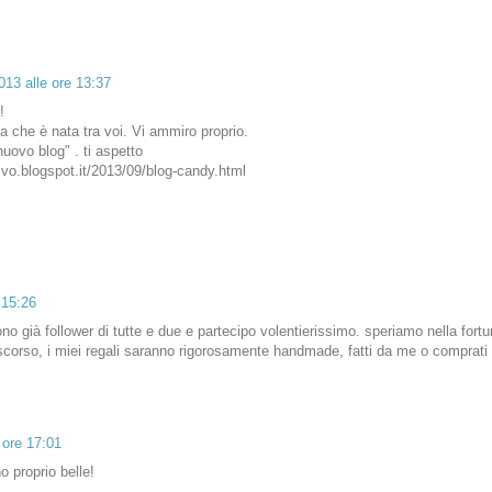
013 alle ore 13:37
!
ia che è nata tra voi. Vi ammiro proprio.
uovo blog" . ti aspetto
ivo.blogspot.it/2013/09/blog-candy.html
 15:26
no già follower di tutte e due e partecipo volentierissimo. speriamo nella fort
scorso, i miei regali saranno rigorosamente handmade, fatti da me o comprati 
 ore 17:01
o proprio belle!