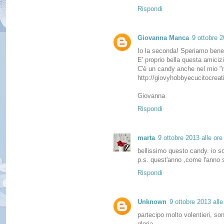
Rispondi
Giovanna Manca
9 ottobre 2
Io la seconda! Speriamo bene
E' proprio bella questa amiciz
C'è un candy anche nel mio "n
http://giovyhobbyecucitocreat
Giovanna
Rispondi
marta
9 ottobre 2013 alle ore
bellissimo questo candy. io so
p.s. quest'anno ,come l'anno 
Rispondi
Unknown
9 ottobre 2013 alle
partecipo molto volentieri, son
gloria