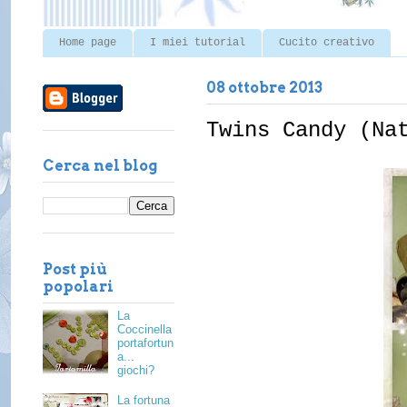
Home page
I miei tutorial
Cucito creativo
08 ottobre 2013
Twins Candy (Na
Cerca nel blog
Post più
popolari
La
Coccinella
portafortun
a...
giochi?
La fortuna