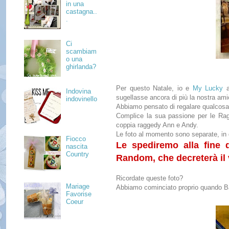
in una
castagna..
.
Ci
scambiam
o una
ghirlanda?
Per questo Natale, io e
My Lucky
a
Indovina
sugellasse ancora di più la nostra ami
indovinello
Abbiamo pensato di regalare qualcosa 
Complice la sua passione per le Ragg
coppia raggedy Ann e Andy.
Le foto al momento sono separate, in
Fiocco
Le spediremo alla fine d
nascita
Country
Random, che decreterà il 
Ricordate queste foto?
Mariage
Abbiamo cominciato proprio quando Ba
Favorise
Coeur