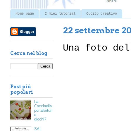
Home page
I miei tutorial
Cucito creativo
22 settembre 20
Una foto del
Cerca nel blog
Post più
popolari
La
Coccinella
portafortun
a...
giochi?
SAL