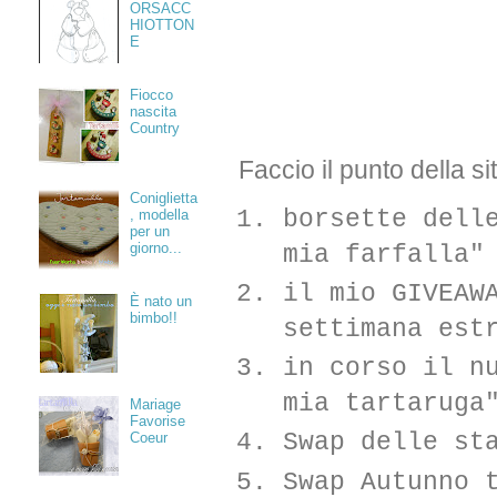
ORSACC
HIOTTON
E
Fiocco
nascita
Country
Faccio il punto della s
Coniglietta
borsette dell
, modella
per un
giorno...
mia farfalla"
il mio GIVEAW
È nato un
bimbo!!
settimana est
in corso il n
mia tartarug
Mariage
Favorise
Swap delle st
Coeur
Swap Autunno 