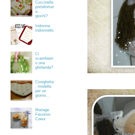
Coccinella
portafortun
a...
giochi?
Indovina
indovinello
Ci
scambiam
o una
ghirlanda?
Coniglietta
, modella
per un
giorno...
Mariage
Favorise
Coeur