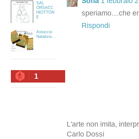
Sofia
1 febbraio 2
SAL
ORSACC
speriamo....che e
HIOTTON
E
Rispondi
Astuccio
Natalizio...
1
L'arte non imita, interp
Carlo Dossi