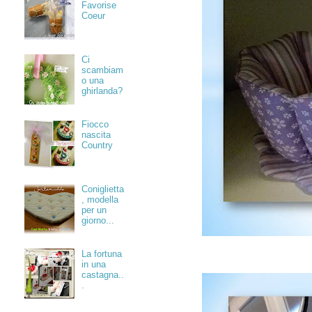
Favorise
Coeur
Ci
scambiam
o una
ghirlanda?
Fiocco
nascita
Country
Coniglietta
, modella
per un
giorno...
La fortuna
in una
castagna..
.