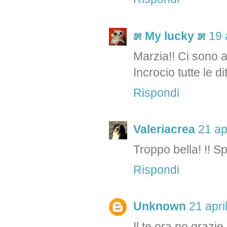
೫ My lucky ೫
19 
Marzia!! Ci sono a
Incrocio tutte le dit
Rispondi
Valeriacrea
21 ap
Troppo bella! !! S
Rispondi
Unknown
21 apri
Il te ora no grazie.