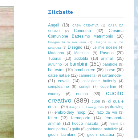
Etichette
Angeli
(18)
CASA CREATIVA
(1)
CASA DA
Concorso
(32)
Cresima
SOGNO
(2)
Comunione Battesimo Matrimonio
(16)
Disegna tu la mia rana
(1)
Disegna tu la mia
Disegno
(11)
Le mie poesie
(4)
tartaruga
(1)
Pasqua
(20)
Madonna
(4)
Mercatini
(9)
Tutorial
(10)
addobbi
(18)
animali
(25)
bambini
(151)
autunno
(6)
bambole
(9)
battesimi
(10)
bomboniere
(36)
borse
(30)
calze natale
(12)
cartamodelli
cameretta
(9)
(21)
cavalli
(14)
collezione butterfly
(4)
compleanno
(9)
conigli
(7)
copertine
(4)
cucito
cucina
(36)
country
(6)
creativo
(389)
di qua e
cuori
(9)
di la...
(20)
drawing
disegna tu il mio gumillo
(2)
embroidery hoop
(21)
(7)
fatto da voi
(3)
feltro
(13)
fermaporta
(14)
fermaporta
animali
(12)
fiocco nascita
(19)
folletti
(2)
fuori porta
(3)
gatto
(8)
ghirlande natalizie
(4)
giochi bambini
(14)
giochi didattici
(13)