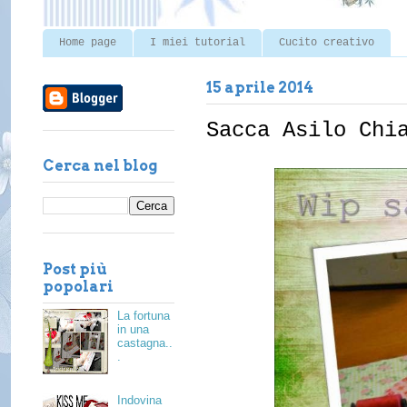
Home page
I miei tutorial
Cucito creativo
15 aprile 2014
Sacca Asilo Chi
Cerca nel blog
Post più
popolari
La fortuna
in una
castagna..
.
Indovina