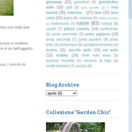
giveaway
(21)
grembiulino
grembiuli
(4)
asilo
(10)
i miei
gufi
(3)
gufo gumillo
(2)
tutorial
(35)
indovina...
(27)
lana
(15)
lana
cotta
(15)
legno
(6)
mamma
(5)
matite animate
natale
(83)
matrimonio
(7)
orologi
(6)
(2)
rice son stati due
pittura country
(14)
orsetti
(7)
poeticando
porta pigiama
(15)
(6)
porta pannolini
(5)
porta sacchetti
(7)
porta sportine
(9)
porta
cizzano e rendono
torte
(3)
portachiavi
(8)
portatelecomando
(4)
o è un bell'oggetto
ricamo
(11)
sacche asilo
(15)
set asilo
(13)
shabby
(14)
shah rukh khan
(5)
tazzona imbottita
(3)
vacanze al lago
(3)
a, i vincoli mi
vestiti bambini
(7)
zucche
(8)
Blog Archive
Collezione "Garden Chic"