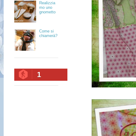
Realizzia
mo uno
gnometto
Come si
chiamerà?
1