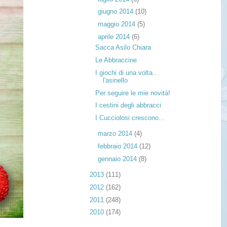
►
giugno 2014
(10)
►
maggio 2014
(5)
▼
aprile 2014
(6)
Sacca Asilo Chiara
Le Abbraccine
I giochi di una volta...
l'asinello
Per seguire le mie novità!
I cestini degli abbracci
I Cucciolosi crescono...
►
marzo 2014
(4)
►
febbraio 2014
(12)
►
gennaio 2014
(8)
►
2013
(111)
►
2012
(162)
►
2011
(248)
►
2010
(174)