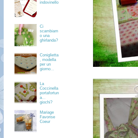
indovinello
Ci
scambiam
o una
ghirlanda?
Coniglietta
, modella
per un
giorno...
La
Coccinella
portafortun
a...
giochi?
Mariage
Favorise
Coeur