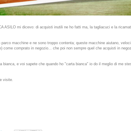
ASILO mi dicevo: di acquisti inutili ne ho fatti ma, la tagliacuci e la ricamat
olo parco macchine e ne sono troppo contenta; queste macchine aiutano, velo
e) come comprato in negozio... che poi non sempre quel che acquisti in negozi
bianca, e voi sapete che quando ho "carta bianca" io do il meglio di me stess
e visite.