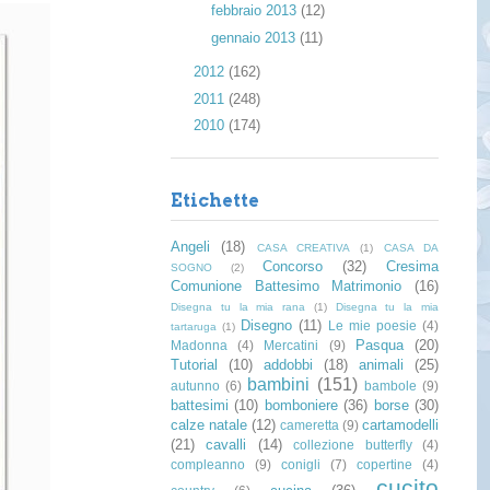
►
febbraio 2013
(12)
►
gennaio 2013
(11)
►
2012
(162)
►
2011
(248)
►
2010
(174)
Etichette
Angeli
(18)
CASA CREATIVA
(1)
CASA DA
Concorso
(32)
Cresima
SOGNO
(2)
Comunione Battesimo Matrimonio
(16)
Disegna tu la mia rana
(1)
Disegna tu la mia
Disegno
(11)
Le mie poesie
(4)
tartaruga
(1)
Pasqua
(20)
Madonna
(4)
Mercatini
(9)
Tutorial
(10)
addobbi
(18)
animali
(25)
bambini
(151)
autunno
(6)
bambole
(9)
battesimi
(10)
bomboniere
(36)
borse
(30)
calze natale
(12)
cartamodelli
cameretta
(9)
(21)
cavalli
(14)
collezione butterfly
(4)
compleanno
(9)
conigli
(7)
copertine
(4)
cucito