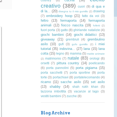
cucina
(36)
country
(6)
creativo
(389)
di qua e
cuori
(9)
di la...
(20)
drawing
disegna tu il mio gumillo
(2)
embroidery hoop
(21)
(7)
fatto da voi
(3)
feltro
(13)
fermaporta
(14)
fermaporta
animali
(12)
fiocco nascita
(19)
folletti
(2)
fuori porta
(3)
gatto
(8)
ghirlande natalizie
(4)
giochi bambini
(14)
giochi didattici
(13)
giveaway
(21)
grembiulino
grembiuli
(4)
asilo
(10)
i miei
gufi
(3)
gufo gumillo
(2)
tutorial
(35)
indovina...
(27)
lana
(15)
lana
cotta
(15)
legno
(6)
mamma
(5)
matite animate
natale
(83)
matrimonio
(7)
orologi
(6)
(2)
pittura country
(14)
orsetti
(7)
poeticando
porta pigiama
(15)
(6)
porta pannolini
(5)
porta sacchetti
(7)
porta sportine
(9)
porta
torte
(3)
portachiavi
(8)
portatelecomando
(4)
ricamo
(11)
sacche asilo
(15)
set asilo
(13)
shabby
(14)
shah rukh khan
(5)
tazzona imbottita
(3)
vacanze al lago
(3)
vestiti bambini
(7)
zucche
(8)
Blog Archive