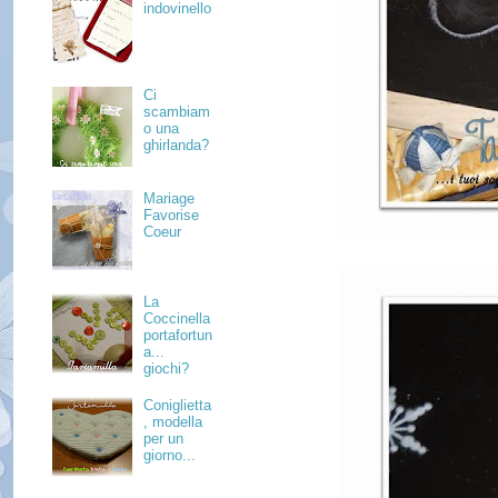
indovinello
Ci
scambiam
o una
ghirlanda?
Mariage
Favorise
Coeur
La
Coccinella
portafortun
a...
giochi?
Coniglietta
, modella
per un
giorno...