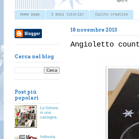
Home page
I miei tutorial
Cucito creativo
18 novembre 2013
Angioletto coun
Cerca nel blog
Post più
popolari
La fortuna
in una
castagna..
.
Indovina