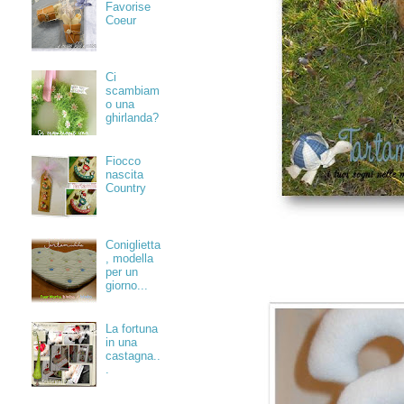
Favorise
Coeur
Ci
scambiam
o una
ghirlanda?
Fiocco
nascita
Country
Coniglietta
, modella
per un
giorno...
La fortuna
in una
castagna..
.