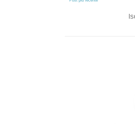
Post più recente
Is