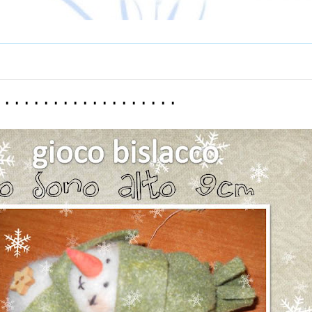
...................