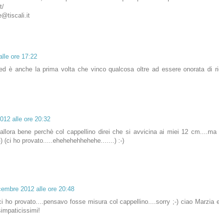
t/
@tiscali.it
lle ore 17:22
d è anche la prima volta che vinco qualcosa oltre ad essere onorata di ri
012 alle ore 20:32
allora bene perchè col cappellino direi che si avvicina ai miei 12 cm....ma 
-) (ci ho provato.....ehehehehhehehe.......) :-)
cembre 2012 alle ore 20:48
ci ho provato....pensavo fosse misura col cappellino....sorry ;-) ciao Marzia 
 simpaticissimi!