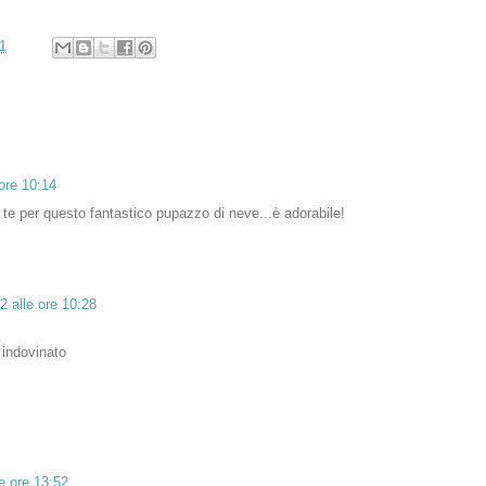
1
ore 10:14
a te per questo fantastico pupazzo di neve...è adorabile!
 alle ore 10:28
 indovinato
e ore 13:52