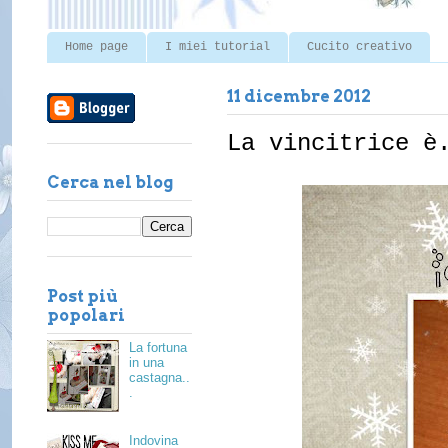
Home page
I miei tutorial
Cucito creativo
11 dicembre 2012
La vincitrice è
Cerca nel blog
Post più
popolari
La fortuna
in una
castagna..
.
Indovina