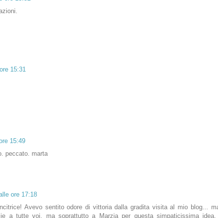
azioni.
ore 15:31
ore 15:49
o. peccato. marta
lle ore 17:18
citrice! Avevo sentito odore di vittoria dalla gradita visita al mio blog... ma
e a tutte voi, ma soprattutto a Marzia per questa simpaticissima idea.