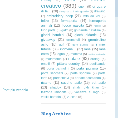
cucina
(36)
country
(6)
creativo
(389)
di qua e
cuori
(9)
di la...
(20)
drawing
disegna tu il mio gumillo
(2)
embroidery hoop
(21)
(7)
fatto da voi
(3)
feltro
(13)
fermaporta
(14)
fermaporta
animali
(12)
fiocco nascita
(19)
folletti
(2)
fuori porta
(3)
gatto
(8)
ghirlande natalizie
(4)
giochi bambini
(14)
giochi didattici
(13)
giveaway
(21)
grembiulino
grembiuli
(4)
asilo
(10)
i miei
gufi
(3)
gufo gumillo
(2)
tutorial
(35)
indovina...
(27)
lana
(15)
lana
cotta
(15)
legno
(6)
mamma
(5)
matite animate
natale
(83)
matrimonio
(7)
orologi
(6)
(2)
pittura country
(14)
orsetti
(7)
poeticando
porta pigiama
(15)
(6)
porta pannolini
(5)
porta sacchetti
(7)
porta sportine
(9)
porta
torte
(3)
portachiavi
(8)
portatelecomando
(4)
ricamo
(11)
sacche asilo
(15)
set asilo
(13)
shabby
(14)
shah rukh khan
(5)
Post più vecchio
tazzona imbottita
(3)
vacanze al lago
(3)
vestiti bambini
(7)
zucche
(8)
Blog Archive