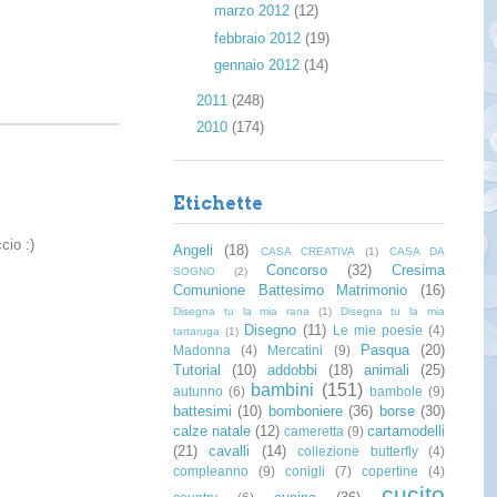
►
marzo 2012
(12)
►
febbraio 2012
(19)
►
gennaio 2012
(14)
►
2011
(248)
►
2010
(174)
Etichette
cio :)
Angeli
(18)
CASA CREATIVA
(1)
CASA DA
Concorso
(32)
Cresima
SOGNO
(2)
Comunione Battesimo Matrimonio
(16)
Disegna tu la mia rana
(1)
Disegna tu la mia
Disegno
(11)
Le mie poesie
(4)
tartaruga
(1)
Pasqua
(20)
Madonna
(4)
Mercatini
(9)
Tutorial
(10)
addobbi
(18)
animali
(25)
bambini
(151)
autunno
(6)
bambole
(9)
battesimi
(10)
bomboniere
(36)
borse
(30)
calze natale
(12)
cartamodelli
cameretta
(9)
(21)
cavalli
(14)
collezione butterfly
(4)
compleanno
(9)
conigli
(7)
copertine
(4)
cucito