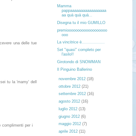
Mamma
pappaaaaaaaaaaaaaaaaa
aa quà quà quà...
Disegna tu il mio GUMILLO
premiooooooooooooooooooo
ooo
La vincitrice è...................
cevere una delle tue
Set "quasi" completo per
l'asilo!!
Girotondo di SNOWMAN
Il Pinguino Ballerino
►
novembre 2012
(18)
sei tu la 'mamy' dell
►
ottobre 2012
(21)
►
settembre 2012
(16)
►
agosto 2012
(16)
►
luglio 2012
(13)
►
giugno 2012
(6)
►
maggio 2012
(7)
e complimenti per i
►
aprile 2012
(11)