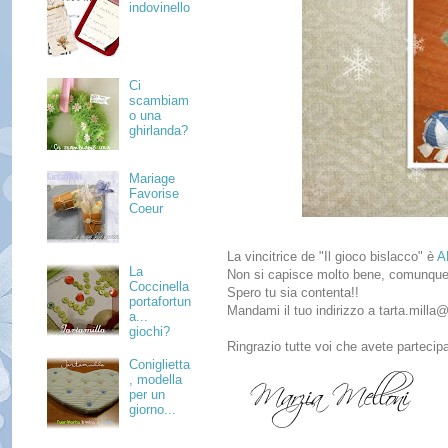
indovinello
Ci
scambiam
o una
ghirlanda?
Mariage
Favorise
Coeur
La vincitrice de "Il gioco bislacco" è
A
La
Non si capisce molto bene, comunque mi
Coccinella
Spero tu sia contenta!!
portafortun
Mandami il tuo indirizzo a tarta.milla
a...
giochi?
Ringrazio tutte voi che avete partecipa
Coniglietta
, modella
per un
giorno...