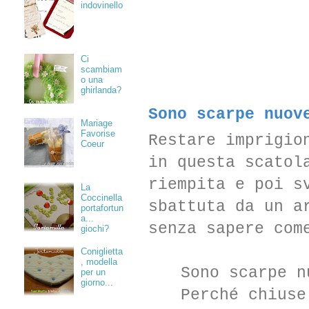
indovinello
Ci
scambiam
o una
ghirlanda?
Sono scarpe nuov
Mariage
Favorise
Restare imprigi
Coeur
in questa scatol
riempita e poi s
La
Coccinella
sbattuta da un a
portafortun
a...
senza sapere com
giochi?
Coniglietta
, modella
Sono scarpe n
per un
giorno...
Perché chiuse