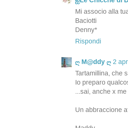
ஐLe Chicche di 
Mi associo alla tua
Baciotti
Denny*
Rispondi
ღ M@ddy ღ
2 apr
Tartamillina, che 
Io preparo qualcos
...sai, anche x me 
Un abbraccione af