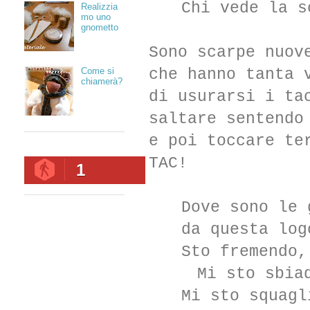
Chi vede la s
Realizzia
mo uno
gnometto
Sono scarpe nuov
Come si
che hanno tanta 
chiamerà?
di usurarsi i ta
saltare sentendo
e poi toccare te
TAC!
1
Dove sono le 
da questa log
Sto fremendo,
Mi sto sbia
Mi sto squagl