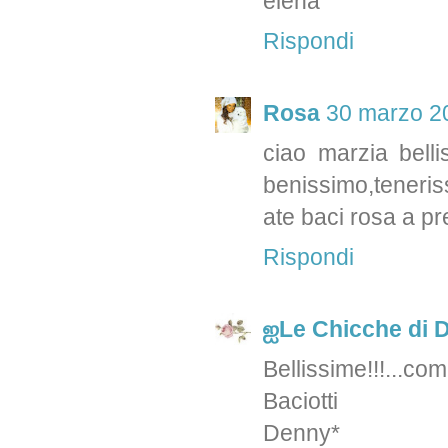
elena
Rispondi
Rosa
30 marzo 20
ciao marzia bell
benissimo,teneris
ate baci rosa a pr
Rispondi
ஐLe Chicche di 
Bellissime!!!...com
Baciotti
Denny*