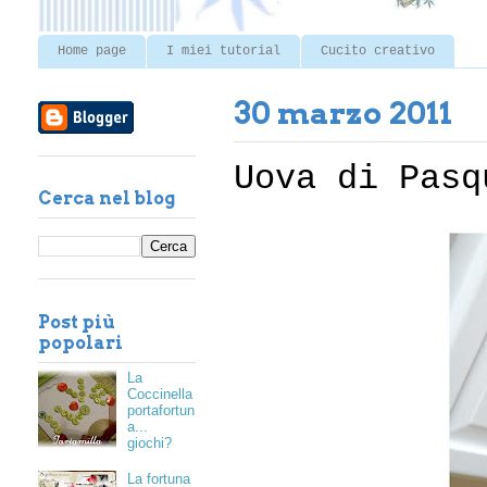
Home page
I miei tutorial
Cucito creativo
30 marzo 2011
Uova di Pasq
Cerca nel blog
Post più
popolari
La
Coccinella
portafortun
a...
giochi?
La fortuna