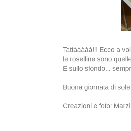
Tattààààà!!! Ecco a vo
le roselline sono quel
E sullo sfondo... semp
Buona giornata di sole
Creazioni e foto: Marz