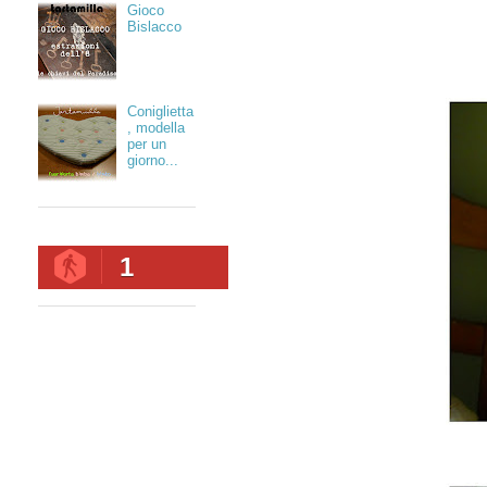
Gioco
Bislacco
Coniglietta
, modella
per un
giorno...
1