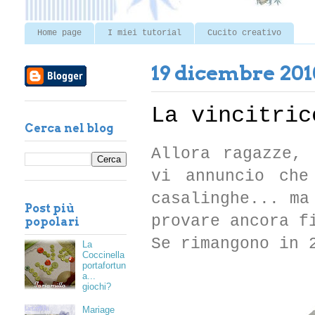
Home page
I miei tutorial
Cucito creativo
19 dicembre 201
La vincitric
Cerca nel blog
Allora ragazze,
vi annuncio che
casalinghe... ma
Post più
provare ancora f
popolari
Se rimangono in 
La
Coccinella
portafortun
a...
giochi?
Mariage