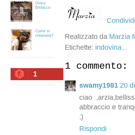
Gioco
Bislacco
Condivid
Come si
Realizzato da
Marzia M
chiamerà?
Etichette:
indovina...
1 commento:
1
swamy1981
20 d
ciao ,arzia,bellis
abbraccio e tranqui
;)
Rispondi