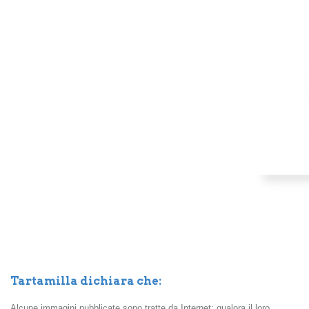
Tartamilla dichiara che:
Alcune immagini pubblicate sono tratte da Internet: qualora il loro