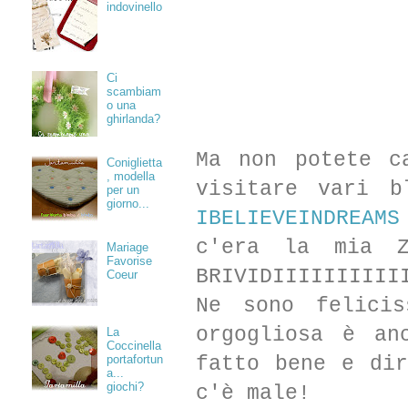
indovinello
Ci
scambiam
o una
ghirlanda?
Ma non potete c
Coniglietta
, modella
visitare vari b
per un
giorno...
IBELIEVEINDREAMS
c'era la mia Z
Mariage
Favorise
BRIVIDIIIIIIIIII
Coeur
Ne sono felici
orgogliosa è an
La
Coccinella
fatto bene e di
portafortun
a...
giochi?
c'è male!