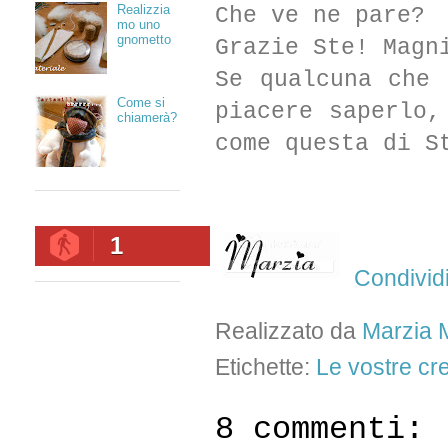
Realizzia
Che ve ne pare?
mo uno
gnometto
Grazie Ste! Magn
Se qualcuna che 
Come si
piacere saperlo,
chiamerà?
come questa di S
1
Condivid
Realizzato da
Marzia M
Etichette:
Le vostre cre
8 commenti: