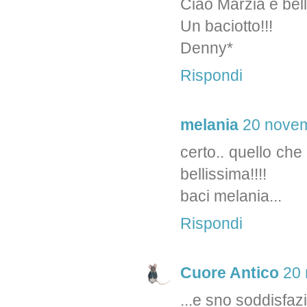
Ciao Marzia è bell
Un baciotto!!!
Denny*
Rispondi
melania
20 novem
certo.. quello che
bellissima!!!!
baci melania...
Rispondi
Cuore Antico
20 
...e sno soddisfazio