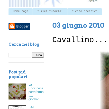
Home page
I miei tutorial
Cucito creativo
03 giugno 2010
Cavallino...
Cerca nel blog
Post più
popolari
La
Coccinella
portafortun
a...
giochi?
SAL