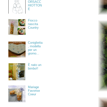
ORSACC
HIOTTON
E
Fiocco
nascita
Country
Coniglietta
, modella
per un
giorno...
È nato un
bimbo!!
Mariage
Favorise
Coeur